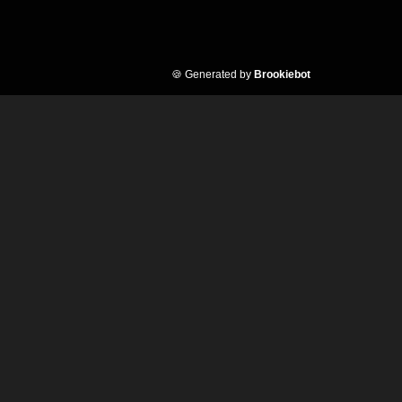
🍪 Generated by
Brookiebot
nformations :
ate de parution :
09/11/2022
ix :
35,00 €
ormat :
21cm x 28cm
oids :
1,7120kg
ombre de pages :
352