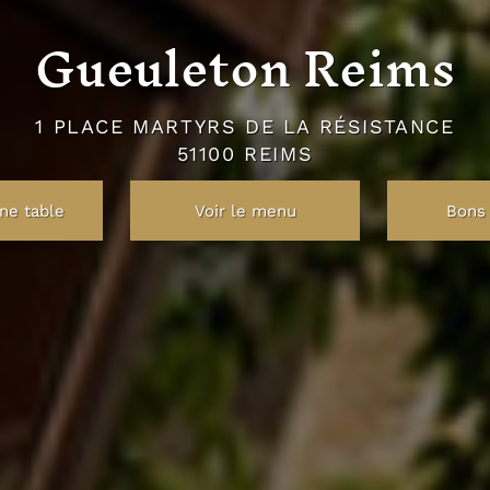
Gueuleton Reims
1 PLACE MARTYRS DE LA RÉSISTANCE
51100 REIMS
ne table
Voir le menu
Bons